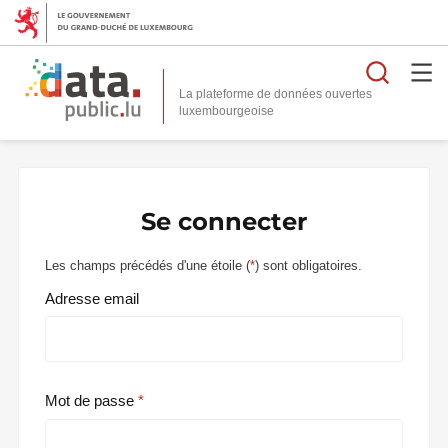
Reche
La plateforme de données ouvertes
Se connecter
Les champs précédés d'une étoile (
*
) sont obligatoires.
Adresse email
Mot de passe