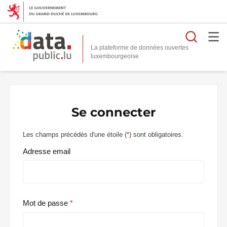
Reche
La plateforme de données ouvertes
Se connecter
Les champs précédés d'une étoile (
*
) sont obligatoires.
Adresse email
Mot de passe