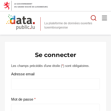
Reche
La plateforme de données ouvertes
Se connecter
Les champs précédés d'une étoile (
*
) sont obligatoires.
Adresse email
Mot de passe