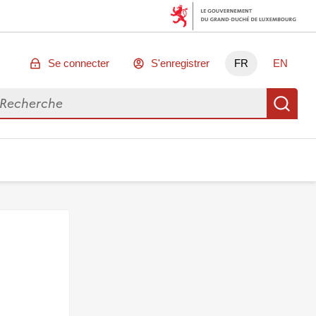
Se connecter
S'enregistrer
FR
EN
chercher des données
Re