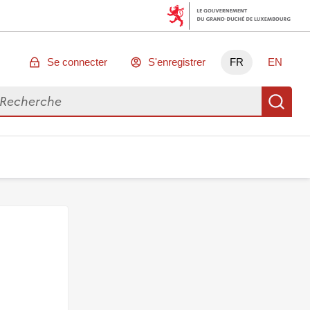
Se connecter
S'enregistrer
FR
EN
chercher des données
Re