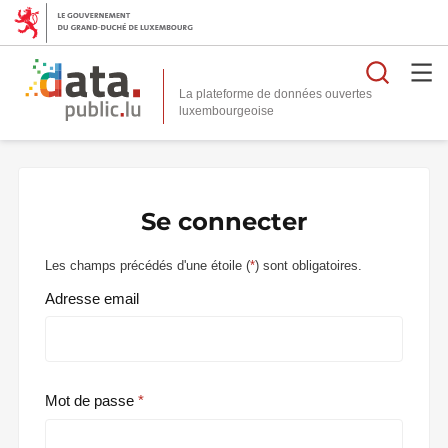
Reche
La plateforme de données ouvertes
Se connecter
Les champs précédés d'une étoile (
*
) sont obligatoires.
Adresse email
Mot de passe