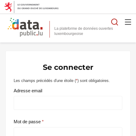
Reche
La plateforme de données ouvertes
Se connecter
Les champs précédés d'une étoile (
*
) sont obligatoires.
Adresse email
Mot de passe