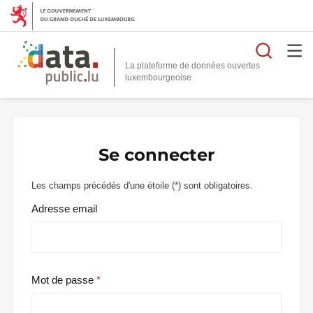
Reche
La plateforme de données ouvertes
Se connecter
Les champs précédés d'une étoile (
*
) sont obligatoires.
Adresse email
Mot de passe