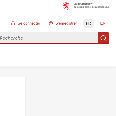
Se connecter
S'enregistrer
FR
EN
chercher des données
Re