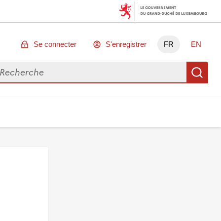
Se connecter
S'enregistrer
FR
EN
chercher des données
Re