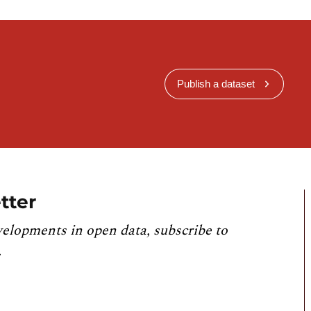
Publish a dataset
tter
velopments in open data, subscribe to
.