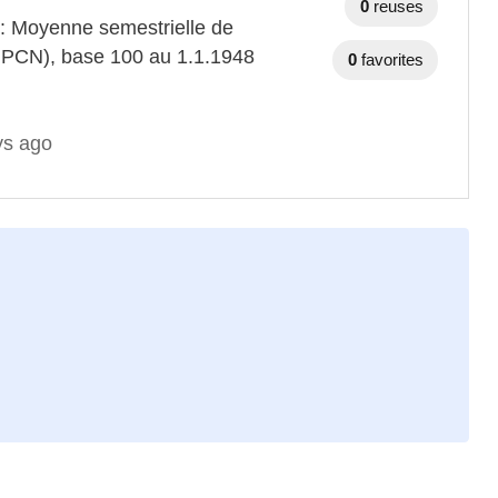
0
reuses
 : Moyenne semestrielle de
(IPCN), base 100 au 1.1.1948
0
favorites
ys ago