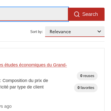
Search
Sort by:
t des études économiques du Grand-
0
reuses
 : Composition du prix de
cité par type de client
0
favorites
ys ago