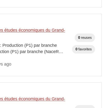
t des études économiques du Grand-
0
reuses
 : Production (P1) par branche
0
favorites
duction (P1) par branche (NaceR…
ys ago
t des études économiques du Grand-