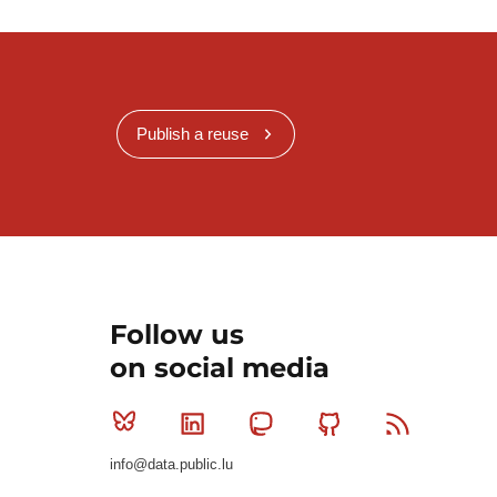
Publish a reuse
Follow us
on social media
Bluesky
Linkedin
Mastodon
Github
RSS
info@data.public.lu