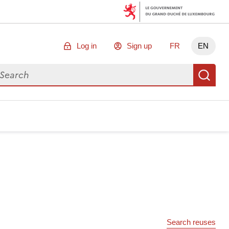
Log in
Sign up
FR
EN
arch for data
Se
Search reuses