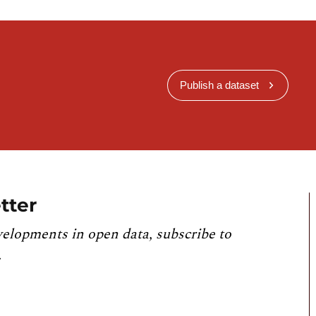
Publish a dataset
tter
velopments in open data, subscribe to
.