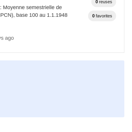
0
reuses
 : Moyenne semestrielle de
(IPCN), base 100 au 1.1.1948
0
favorites
ys ago