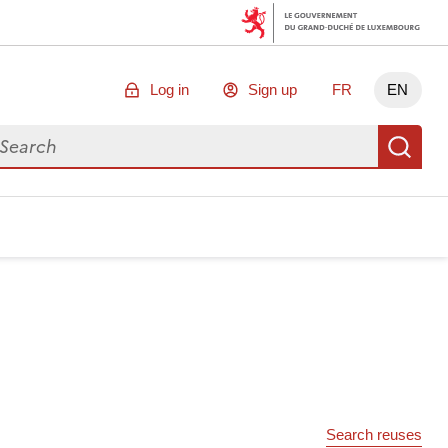
Log in
Sign up
FR
EN
arch for data
Se
Search reuses