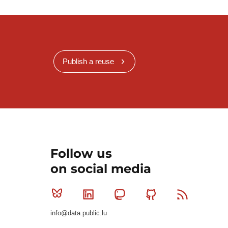
Publish a reuse
Follow us
on social media
Bluesky
Linkedin
Mastodon
Github
RSS
info@data.public.lu