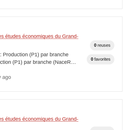
t des études économiques du Grand-
0
reuses
 : Production (P1) par branche
0
favorites
duction (P1) par branche (NaceR…
y ago
t des études économiques du Grand-