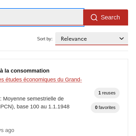
Search
Sort by:
ix à la consommation
t des études économiques du Grand-
1
reuses
 : Moyenne semestrielle de
(IPCN), base 100 au 1.1.1948
0
favorites
ys ago