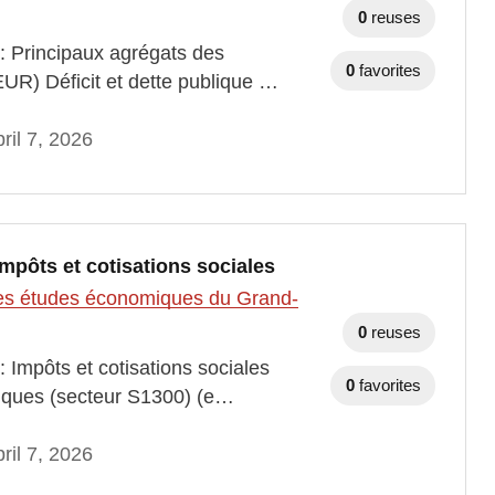
0
reuses
 : Principaux agrégats des
0
favorites
EUR) Déficit et dette publique …
ril 7, 2026
Impôts et cotisations sociales
t des études économiques du Grand-
0
reuses
 Impôts et cotisations sociales
0
favorites
bliques (secteur S1300) (e…
ril 7, 2026