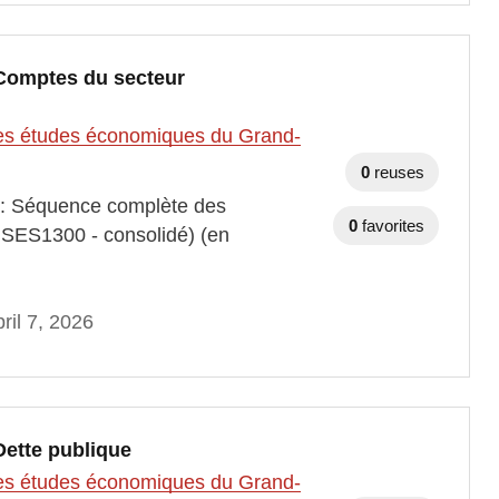
 Comptes du secteur
t des études économiques du Grand-
0
reuses
s : Séquence complète des
0
favorites
r SES1300 - consolidé) (en
ril 7, 2026
Dette publique
t des études économiques du Grand-