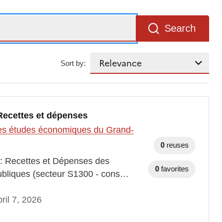
Search
Sort by:
 Recettes et dépenses
t des études économiques du Grand-
0
reuses
 : Recettes et Dépenses des
0
favorites
 publiques (secteur S1300 - cons…
ril 7, 2026