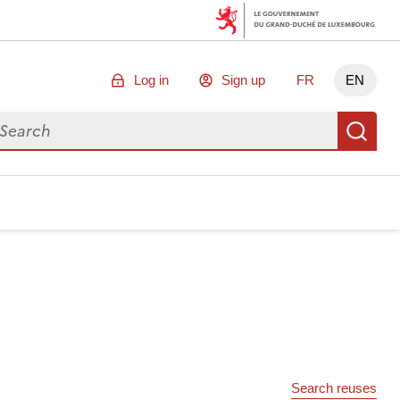
Log in
Sign up
FR
EN
arch for data
Se
Search reuses