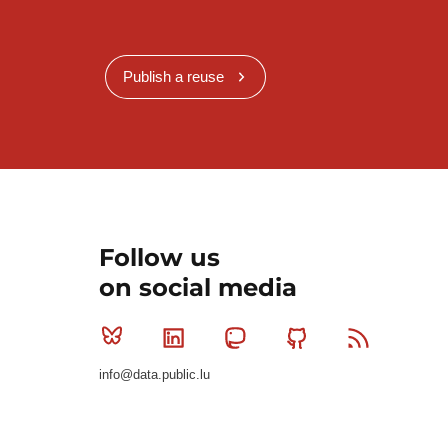
Publish a reuse
Follow us
on social media
Bluesky
Linkedin
Mastodon
Github
RSS
info@data.public.lu