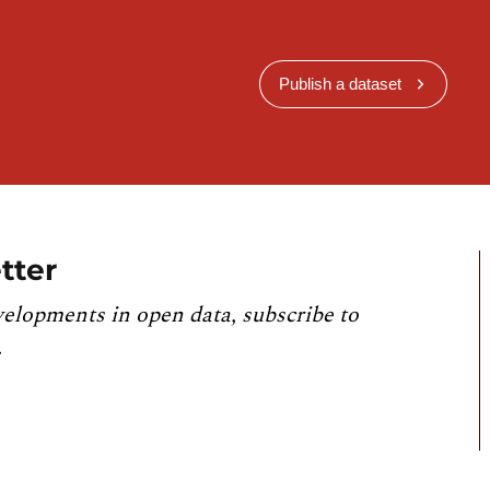
Publish a dataset
tter
velopments in open data, subscribe to
.