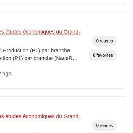
t des études économiques du Grand-
0
reuses
 : Production (P1) par branche
0
favorites
duction (P1) par branche (NaceR…
y ago
t des études économiques du Grand-
0
reuses