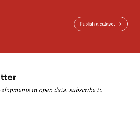
Publish a dataset
tter
velopments in open data, subscribe to
.