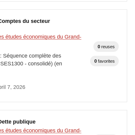
 Comptes du secteur
t des études économiques du Grand-
0
reuses
s : Séquence complète des
0
favorites
r SES1300 - consolidé) (en
ril 7, 2026
Dette publique
t des études économiques du Grand-