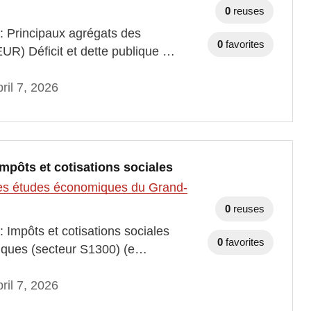
0
reuses
 : Principaux agrégats des
0
favorites
EUR) Déficit et dette publique …
ril 7, 2026
Impôts et cotisations sociales
t des études économiques du Grand-
0
reuses
 Impôts et cotisations sociales
0
favorites
bliques (secteur S1300) (e…
ril 7, 2026