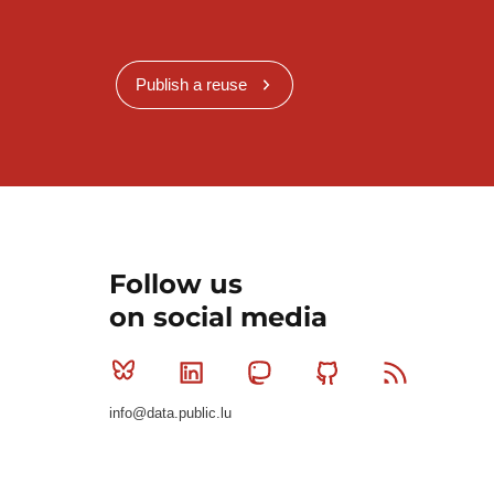
Publish a reuse
Follow us
on social media
Bluesky
Linkedin
Mastodon
Github
RSS
info@data.public.lu