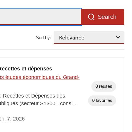
Search
Sort by:
 Recettes et dépenses
t des études économiques du Grand-
0
reuses
 : Recettes et Dépenses des
0
favorites
 publiques (secteur S1300 - cons…
ril 7, 2026