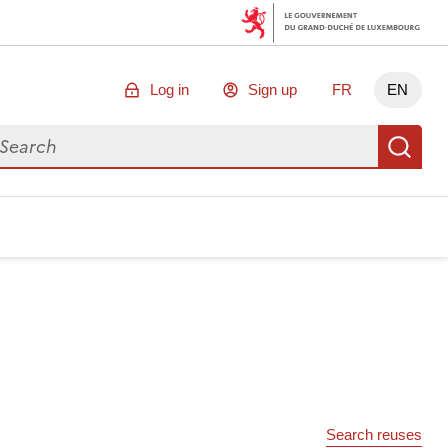
Log in
Sign up
FR
EN
arch for data
Se
Search reuses