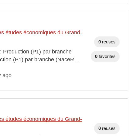
t des études économiques du Grand-
0
reuses
 : Production (P1) par branche
0
favorites
duction (P1) par branche (NaceR…
y ago
t des études économiques du Grand-
0
reuses