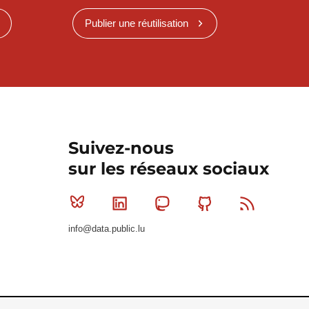
Publier une réutilisation
Suivez-nous
sur les réseaux sociaux
Bluesky
Linkedin
Mastodon
Github
RSS
info@data.public.lu