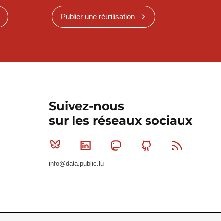
Publier une réutilisation
Suivez-nous
sur les réseaux sociaux
Bluesky
Linkedin
Mastodon
Github
RSS
info@data.public.lu