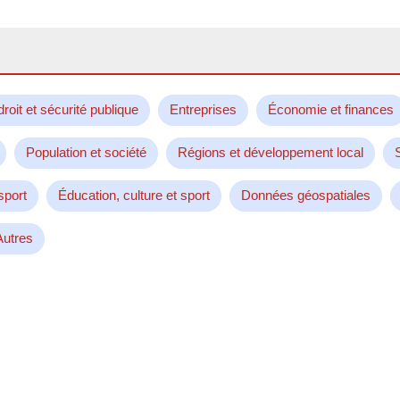
droit et sécurité publique
Entreprises
Économie et finances
Population et société
Régions et développement local
sport
Éducation, culture et sport
Données géospatiales
Autres