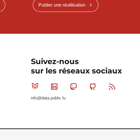
Publier une réutilisation
Suivez-nous
sur les réseaux sociaux
Bluesky
Linkedin
Mastodon
Github
RSS
info@data.public.lu