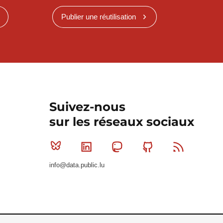
Publier une réutilisation
Suivez-nous
sur les réseaux sociaux
Bluesky
Linkedin
Mastodon
Github
RSS
info@data.public.lu