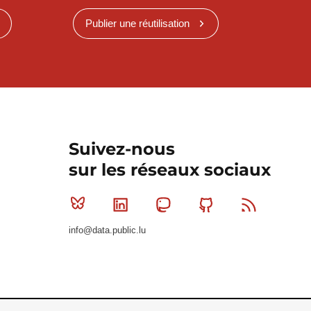
Publier une réutilisation
Suivez-nous
sur les réseaux sociaux
Bluesky
Linkedin
Mastodon
Github
RSS
info@data.public.lu