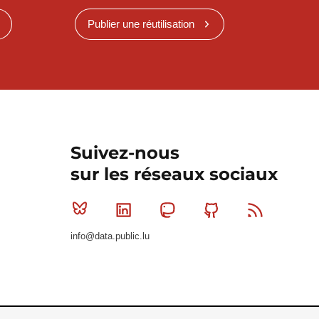
Publier une réutilisation
Suivez-nous
sur les réseaux sociaux
Bluesky
Linkedin
Mastodon
Github
RSS
info@data.public.lu