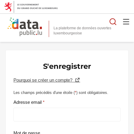
Reche
La plateforme de données ouvertes
S'enregistrer
Pourquoi se créer un compte?
Les champs précédés d'une étoile (
*
) sont obligatoires.
Adresse email
Mot de passe