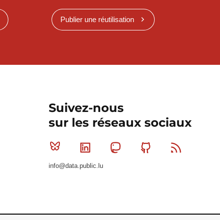
Publier une réutilisation
Suivez-nous
sur les réseaux sociaux
Bluesky
Linkedin
Mastodon
Github
RSS
info@data.public.lu