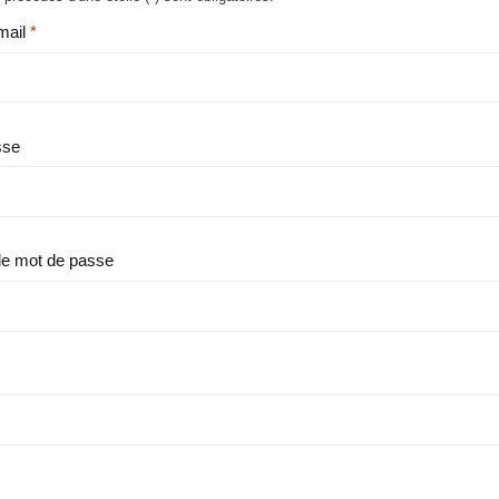
mail
sse
le mot de passe