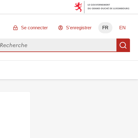
Se connecter
S'enregistrer
FR
EN
chercher des données
Re