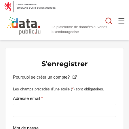
Reche
La plateforme de données ouvertes
S'enregistrer
Pourquoi se créer un compte?
Les champs précédés d'une étoile (
*
) sont obligatoires.
Adresse email
Mot de passe