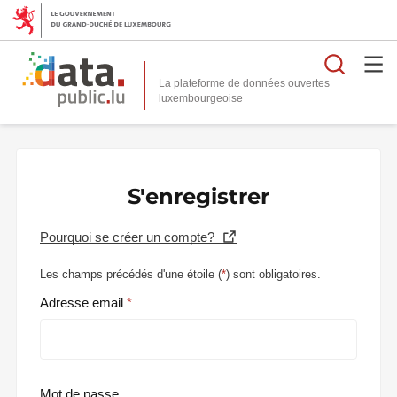
Reche
La plateforme de données ouvertes
S'enregistrer
Pourquoi se créer un compte?
Les champs précédés d'une étoile (
*
) sont obligatoires.
Adresse email
Mot de passe