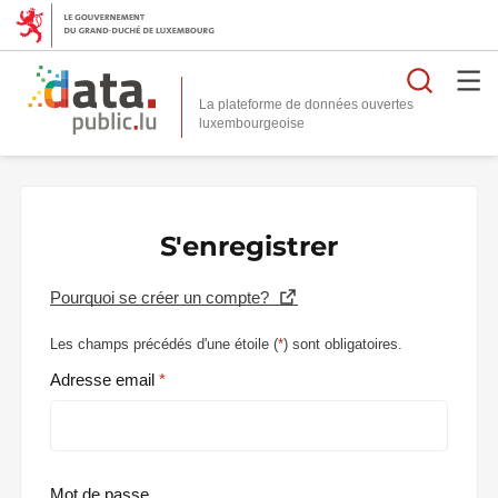
Reche
La plateforme de données ouvertes
S'enregistrer
Pourquoi se créer un compte?
Les champs précédés d'une étoile (
*
) sont obligatoires.
Adresse email
Mot de passe