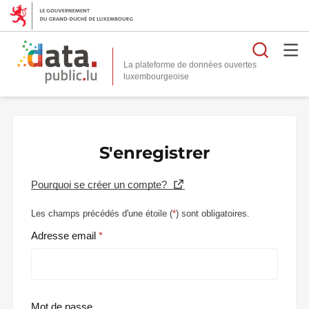
Reche
La plateforme de données ouvertes
S'enregistrer
Pourquoi se créer un compte?
Les champs précédés d'une étoile (
*
) sont obligatoires.
Adresse email
Mot de passe