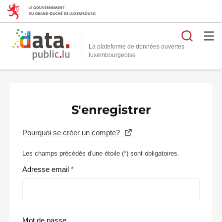
Reche
La plateforme de données ouvertes
S'enregistrer
Pourquoi se créer un compte?
Les champs précédés d'une étoile (
*
) sont obligatoires.
Adresse email
Mot de passe