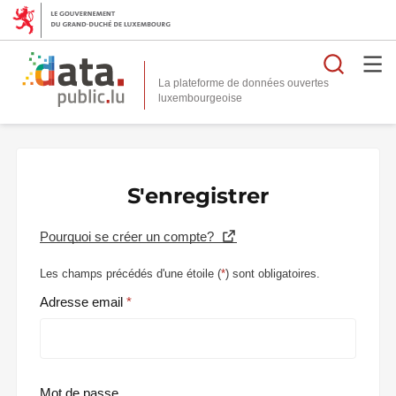
Reche
La plateforme de données ouvertes
S'enregistrer
Pourquoi se créer un compte?
Les champs précédés d'une étoile (
*
) sont obligatoires.
Adresse email
Mot de passe