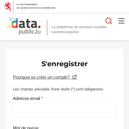
Reche
La plateforme de données ouvertes
S'enregistrer
Pourquoi se créer un compte?
Les champs précédés d'une étoile (
*
) sont obligatoires.
Adresse email
Mot de passe