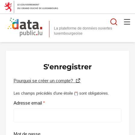
Reche
La plateforme de données ouvertes
S'enregistrer
Pourquoi se créer un compte?
Les champs précédés d'une étoile (
*
) sont obligatoires.
Adresse email
Mot de passe