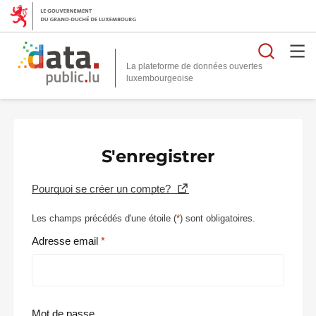
Reche
La plateforme de données ouvertes
S'enregistrer
Pourquoi se créer un compte?
Les champs précédés d'une étoile (
*
) sont obligatoires.
Adresse email
Mot de passe