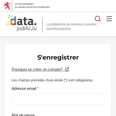
Reche
La plateforme de données ouvertes
S'enregistrer
Pourquoi se créer un compte?
Les champs précédés d'une étoile (
*
) sont obligatoires.
Adresse email
Mot de passe