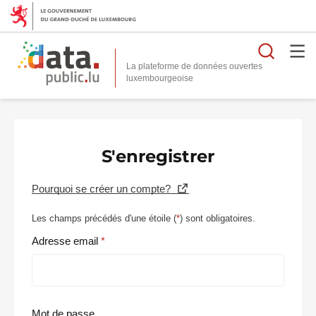
Reche
La plateforme de données ouvertes
S'enregistrer
Pourquoi se créer un compte?
Les champs précédés d'une étoile (
*
) sont obligatoires.
Adresse email
Mot de passe