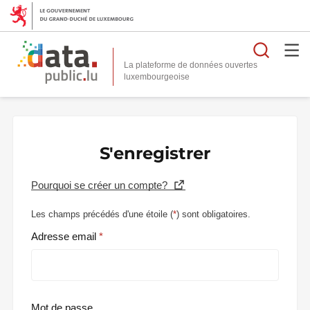
Reche
La plateforme de données ouvertes
S'enregistrer
Pourquoi se créer un compte?
Les champs précédés d'une étoile (
*
) sont obligatoires.
Adresse email
Mot de passe