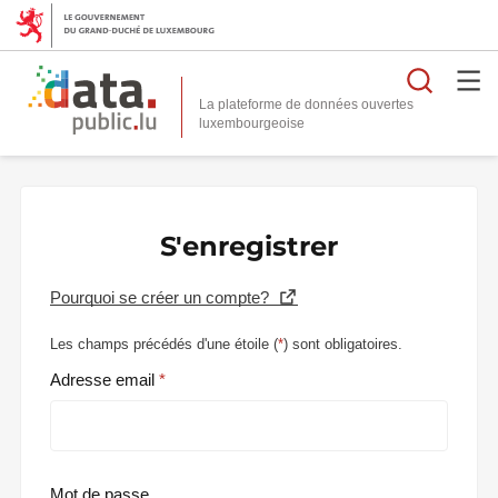
Reche
La plateforme de données ouvertes
S'enregistrer
Pourquoi se créer un compte?
Les champs précédés d'une étoile (
*
) sont obligatoires.
Adresse email
Mot de passe