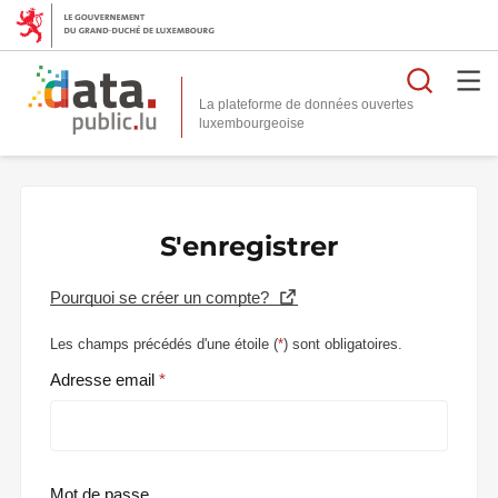
Reche
La plateforme de données ouvertes
S'enregistrer
Pourquoi se créer un compte?
Les champs précédés d'une étoile (
*
) sont obligatoires.
Adresse email
Mot de passe