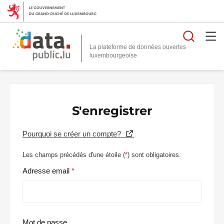
Reche
La plateforme de données ouvertes
S'enregistrer
Pourquoi se créer un compte?
Les champs précédés d'une étoile (
*
) sont obligatoires.
Adresse email
Mot de passe