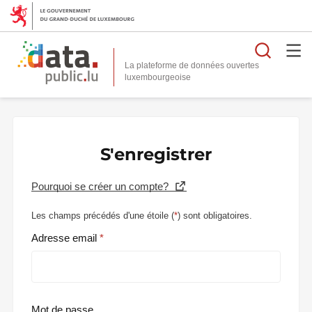
Reche
La plateforme de données ouvertes
S'enregistrer
Pourquoi se créer un compte?
Les champs précédés d'une étoile (
*
) sont obligatoires.
Adresse email
Mot de passe