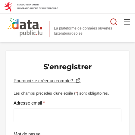
Reche
La plateforme de données ouvertes
S'enregistrer
Pourquoi se créer un compte?
Les champs précédés d'une étoile (
*
) sont obligatoires.
Adresse email
Mot de passe