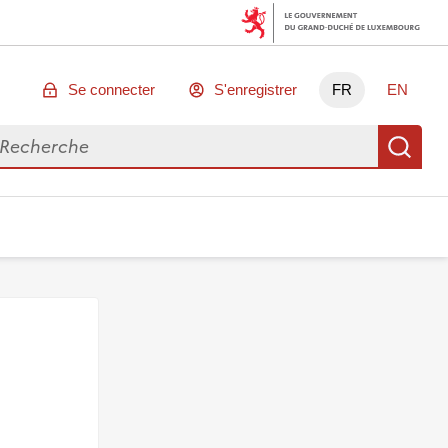
Se connecter
S'enregistrer
FR
EN
chercher des données
Re