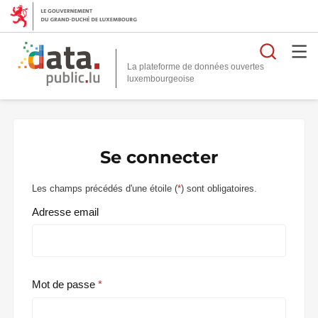
Reche
La plateforme de données ouvertes
Se connecter
Les champs précédés d'une étoile (
*
) sont obligatoires.
Adresse email
Mot de passe