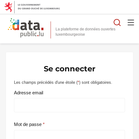
Reche
La plateforme de données ouvertes
Se connecter
Les champs précédés d'une étoile (
*
) sont obligatoires.
Adresse email
Mot de passe