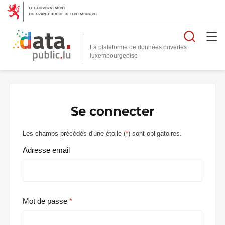
Reche
La plateforme de données ouvertes
Se connecter
Les champs précédés d'une étoile (
*
) sont obligatoires.
Adresse email
Mot de passe