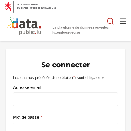
Reche
La plateforme de données ouvertes
Se connecter
Les champs précédés d'une étoile (
*
) sont obligatoires.
Adresse email
Mot de passe