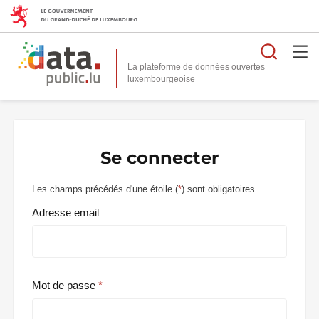
Reche
La plateforme de données ouvertes
Se connecter
Les champs précédés d'une étoile (
*
) sont obligatoires.
Adresse email
Mot de passe