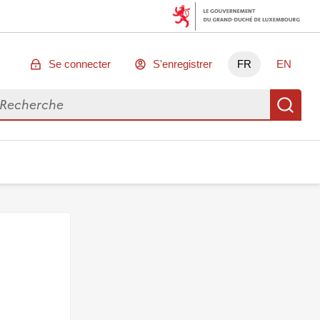
Se connecter
S'enregistrer
FR
EN
chercher des données
Re