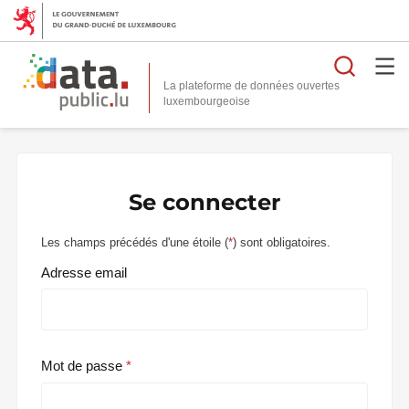
Reche
La plateforme de données ouvertes
Se connecter
Les champs précédés d'une étoile (
*
) sont obligatoires.
Adresse email
Mot de passe