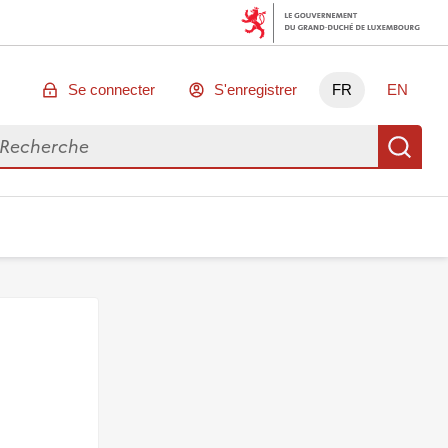
Se connecter
S'enregistrer
FR
EN
chercher des données
Re