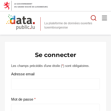
Reche
La plateforme de données ouvertes
Se connecter
Les champs précédés d'une étoile (
*
) sont obligatoires.
Adresse email
Mot de passe