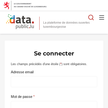
Reche
La plateforme de données ouvertes
Se connecter
Les champs précédés d'une étoile (
*
) sont obligatoires.
Adresse email
Mot de passe